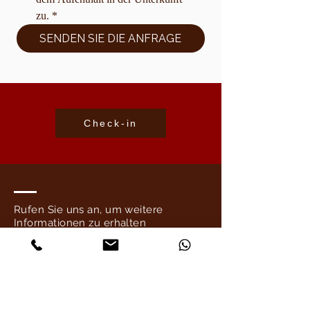
zu.
*
SENDEN SIE DIE ANFRAGE
Check-in
Rufen Sie uns an, um weitere
Informationen zu erhalten
oder um ein Zimmer zu reservieren
T: +
39 339 388 2314
@:
totolo.giuseppe@gmail.com